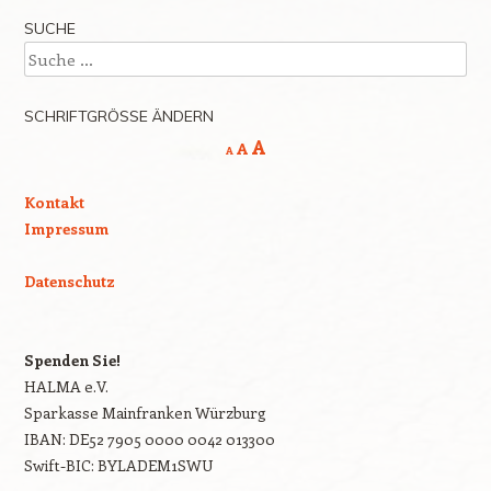
SUCHE
Suche
SCHRIFTGRÖSSE ÄNDERN
Decrease
Reset
Increase
A
A
A
font
font
size.
font
size.
Kontakt
size.
Impressum
Datenschutz
Spenden Sie!
HALMA e.V.
Sparkasse Mainfranken Würzburg
IBAN: DE52 7905 0000 0042 013300
Swift-BIC: BYLADEM1SWU