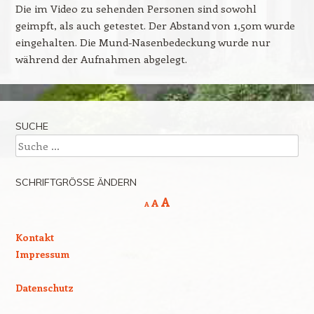
Die im Video zu sehenden Personen sind sowohl
geimpft, als auch getestet. Der Abstand von 1,50m wurde
eingehalten. Die Mund-Nasenbedeckung wurde nur
während der Aufnahmen abgelegt.
SUCHE
Suche
SCHRIFTGRÖSSE ÄNDERN
Decrease
Reset
Increase
A
A
A
font
font
size.
font
size.
Kontakt
size.
Impressum
Datenschutz