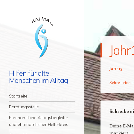
Jahr
Jahr13
Hilfen für alte
Menschen im Alltag
Schreib eine
Menü
Zum Inhalt springen
Startseite
Beratungsstelle
Schreibe 
Ehrenamtliche Alltagsbegleiter
und ehrenamtlicher Helferkreis
Deine E-Mai
markiert