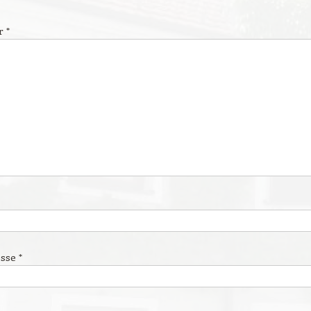
r
*
esse
*