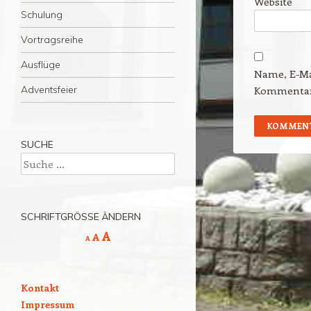
Website
Schulung
Vortragsreihe
Ausflüge
Name, E-Ma
Adventsfeier
Kommentar 
SUCHE
Suche
SCHRIFTGRÖSSE ÄNDERN
Decrease
Reset
Increase
A
A
A
font
font
size.
font
size.
size.
Kontakt
Impressum